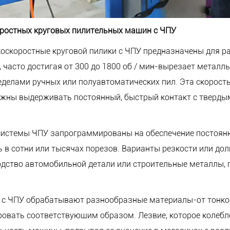
ростных круговых пилительных машин с ЧПУ
оскоростные круговой пилики с ЧПУ предназначены для р
часто достигая от 300 до 1800 об / мин-вырезает металлы
еделами ручных или полуавтоматических пил. Эта скорост
лжны выдерживать постоянный, быстрый контакт с тверды
системы ЧПУ запрограммированы на обеспечение постоян
в сотни или тысячах порезов. Варианты резкости или дол
одство автомобильной детали или строительные металлы, г
ы с ЧПУ обрабатывают разнообразные материалы-от тонко
овать соответствующим образом. Лезвие, которое колебл