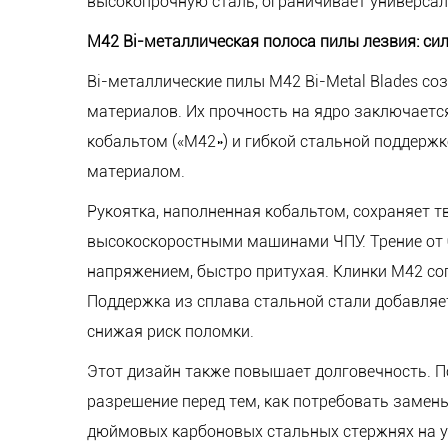
высокопрочную сталь, ограничивает универса
M42 Bi-металлическая полоса пилы лезвия: сил
Bi-металлические пилы M42 Bi-Metal Blades с
материалов. Их прочность на ядро заключается
кобальтом («M42») и гибкой стальной поддержк
материалом.
Рукоятка, наполненная кобальтом, сохраняет т
высокоскоростными машинами ЧПУ. Трение от б
напряжением, быстро притухая. Клинки M42 с
Поддержка из сплава стальной стали добавляет
снижая риск поломки.
Этот дизайн также повышает долговечность. П
разрешение перед тем, как потребовать замены
дюймовых карбоновых стальных стержнях на ус