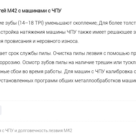
тей M42 с машинами с ЧПУ
ие зубы (14–18 TPI) уменьшают скопление; Для более толс
Настройка натяжения машины ЧПУ также имеет решающее з
я провисания и неровного износа.
ает срок службы пилы. Очистка пилы лезвия с помощью п
оррозию. Осмотр зубов пилы на наличие трещин или тускл
ые сбои во время работы. Для машин с ЧПУ калибровка с
установленных программ общих металлообработков машины
с ЧПУ и долговечность лезвия M42