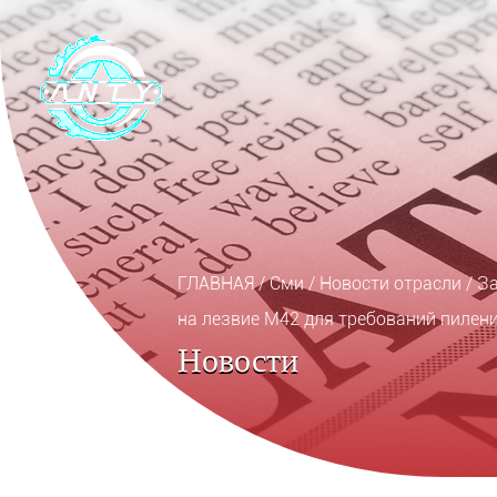
ГЛАВНАЯ
/
Сми
/
Новости отрасли
/
За
на лезвие M42 для требований пилен
Новости