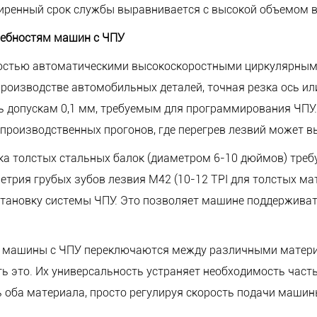
ширенный срок службы выравнивается с высокой объемом 
ребностям машин с ЧПУ
ностью автоматическими высокоскоростными циркулярным
производстве автомобильных деталей, точная резка ось и
ть допускам 0,1 мм, требуемым для программирования ЧПУ
производственных прогонов, где перегрев лезвий может в
а толстых стальных балок (диаметром 6-10 дюймов) требу
етрия грубых зубов лезвия M42 (10-12 TPI для толстых м
тановку системы ЧПУ. Это позволяет машине поддерживат
де машины с ЧПУ переключаются между различными матери
 это. Их универсальность устраняет необходимость част
 оба материала, просто регулируя скорость подачи машин