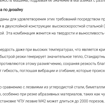
льность машины, подрывая ее значение в магазинах с раз
а по дизайну
озданы для удовлетворения этих требований посредством
 в двухслойной конструкции: высокоскоростной стальной 
ой. Эта комбинация женится на твердости и выносливость
вердость даже при высоких температурах, что является кр
ыстрой резки генерирует значительное тепло; Стандартны
опротивляются этому размягчению, сохраняя резкость бл
 гибкость, поглощая вибрации и сгибание, которые проис
о сравнению с лезвиями из углеродистой стали, биметалл
, особенно при резке абразивных материалов, таких как чу
тановке ЧПУ лезвие M42 может длиться до 2000 порезов, 