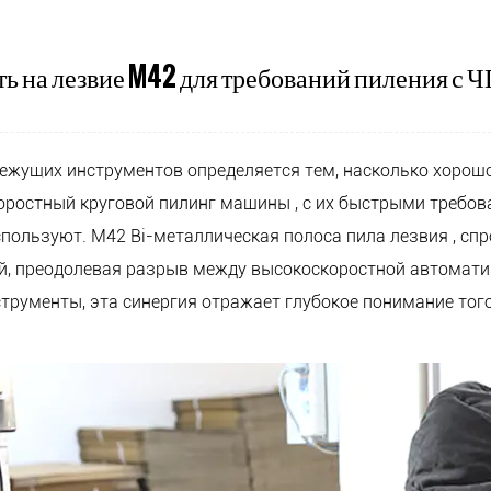
ь на лезвие M42 для требований пиления с 
режущих инструментов определяется тем, насколько хорош
оростный круговой пилинг машины
, с их быстрыми требов
используют.
M42 Bi-металлическая полоса пила лезвия
, сп
й, преодолевая разрыв между высокоскоростной автомати
нструменты, эта синергия отражает глубокое понимание тог