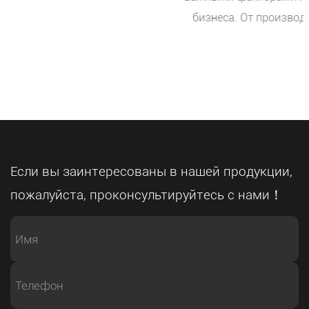
бизнеса. От производства автомобильных
компонентов и машиностроения до обработки
стали и производства промышленного
оборудования — компании ищут решения, которые
могут повысить производительность при
сохранении стабильного качества. В этой
меняющейся среде А. Полностью автоматический
ленточнопильный станок с ЧПУ становится больше,
Если вы заинтересованы в нашей продукции,
чем просто режущим инструментом — это важная
пожалуйста, проконсультируйтесь с нами！
часть современных интеллектуальных
производственных систем. Как профессиональный
производитель распиловочного оборудования, мы
помогаем клиентам по всему миру разрабатывать
решения для автоматизированной резки, которые
поддерживают эффективное производство и