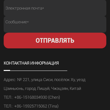
будущую модернизацию завода. Умное
производство меняет требования к обработке
металлов Традиционные модели производства
часто во многом зависят от ручного управления и
опыта оператора. Хотя эти методы все еще могут
работать для определенных приложений, ими
может стать сложно управлять, когда компаниям
необходимы более высокие производственные
КОНТАКТНАЯ ИНФОРМАЦИЯ
мощности, более короткие циклы поставок и более
стабильное качество. Современные заводы
Адрес: № 221, улица Сиси, посёлок Ху, уезд
ориентируются на: Автоматизированные
производственные процессы Мониторинг работы в
Цзиньюнь, город Лишуй, Чжэцзян, Китай
режиме реального времени Сокращение ручного
ТЕЛ.: +86-15168034930 (Chen)
вмешательства Лучшее использование ресурсов
ТЕЛ.: +86-15925715062 (Tina)
Более гибкие производственные системы Эти