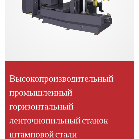
Высокопроизводительный
промышленный
горизонтальный
ленточнопильный станок
штамповой стали