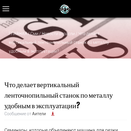
ГЛАВНАЯ
/
Сми
/
Новости отрасли
/
Что делает
вертикальный ленточнопильный станок по металлу
удобным в эксплуатации?
Что делает вертикальный
ленточнопильный станок по металлу
удобным в эксплуатации?
Сообщение от
Аители
Семинары, которые объединяют
машина для резки