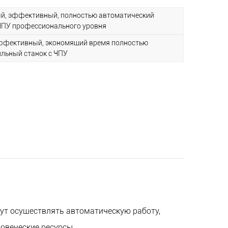
 эффективный, полностью автоматический
ии: благодаря интуитивно понятному
ЧПУ профессионального уровня
 гуманному дизайну управление становится
ективный, экономящий время полностью
льный станок с ЧПУ
снижает интенсивность работы операторов.
й: оснащен множеством защитных устройств,
й остановки, защитная крышка и т. д., для
и операторов.
ут осуществлять автоматическую работу,
овеческие ресурсы.