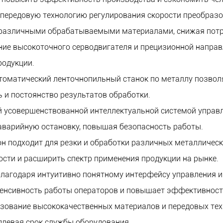
я передовую технологию регулирования скорости преобраз
с различными обрабатываемыми материалами, снижая потре
ние высокоточного серводвигателя и прецизионной напра
родукции.
втоматический ленточнопильный станок по металлу позвол
 и постоянство результатов обработки.
й усовершенствованной интеллектуальной системой управл
аварийную остановку, повышая безопасность работы.
он подходит для резки и обработки различных металличес
сти и расширить спектр применения продукции на рынке.
 благодаря интуитивно понятному интерфейсу управления 
нтенсивность работы операторов и повышает эффективност
ьзование высококачественных материалов и передовых те
длевая срок службы оборудования.