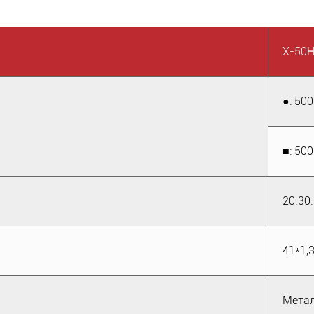
Х-50
●: 500
■: 50
20.30
41*1,
Метал