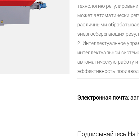
технологию регулирования
может автоматически регу
различными обрабатывае
энергосберегающих резул
2. Интеллектуальное упр
интеллектуальной систем
автоматическую работу и
эффективность производс
3. Точный и стабильный: 
прецизионной направляющ
Электронная почта:
aar
обработки процесса резки
механической вибрацией.
4. Многофункциональност
металлических материалов,
Подписывайтесь На 
может удовлетворить пот