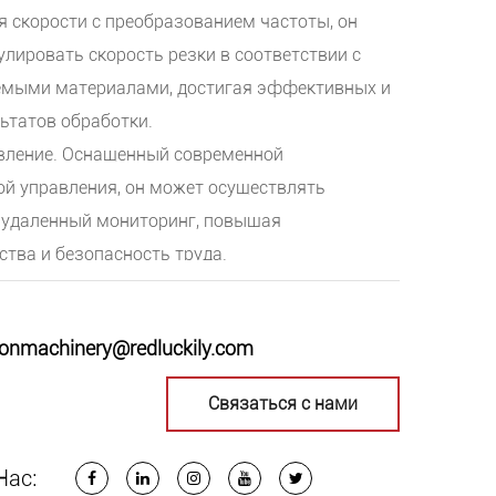
 скорости с преобразованием частоты, он
лировать скорость резки в соответствии с
мыми материалами, достигая эффективных и
ьтатов обработки.
авление. Оснащенный современной
ой управления, он может осуществлять
 удаленный мониторинг, повышая
тва и безопасность труда.
использование высокоточного серводвигателя и
ей обеспечивает стабильность и точность
onmachinery@redluckily.com
, избегая ошибок обработки, вызванных
Связаться с нами
ь: подходит для резки и обработки различных
 включая сталь, алюминий, медь и т. д., что
Нас:
ребности различных отраслей