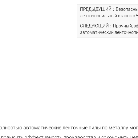
промышленности.
ПРЕДЫДУЩИЙ：Безопасный,
5. Простота в эксплуатац
ленточнопильный станок с 
интерфейсу управления и
СЛЕДУЮЩИЙ：Прочный, эфф
автоматический ленточнопи
простым и удобным, что 
6. Безопасный и надежны
таких как кнопка аварийно
обеспечения безопасност
олностью автоматические ленточные пилы по металлу мог
 повысить эффективность производства и сэкономить чел