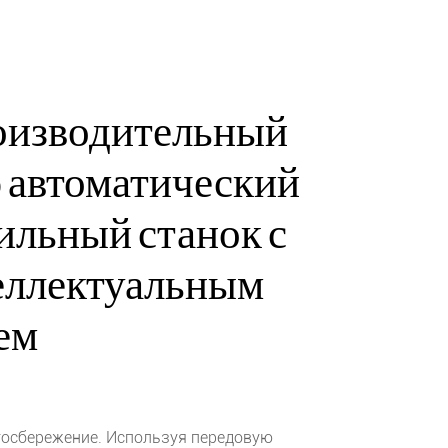
оизводительный
 автоматический
ильный станок с
еллектуальным
ем
госбережение. Используя передовую