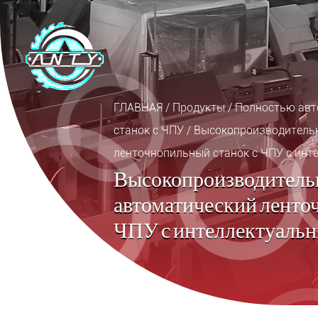
ГЛАВНАЯ
/
Продукты
/
Полностью авт
станок с ЧПУ
/
Высокопроизводитель
ленточнопильный станок с ЧПУ с ин
Высокопроизводитель
автоматический ленто
ЧПУ с интеллектуаль