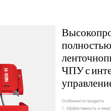
Высокопр
полностью
ленточноп
ЧПУ с инт
управлени
Особенности продукта:
1. Эффективность и энер