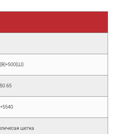
Н
0(В)*500(Ш)
.50.65
3*5540
личесая щетка