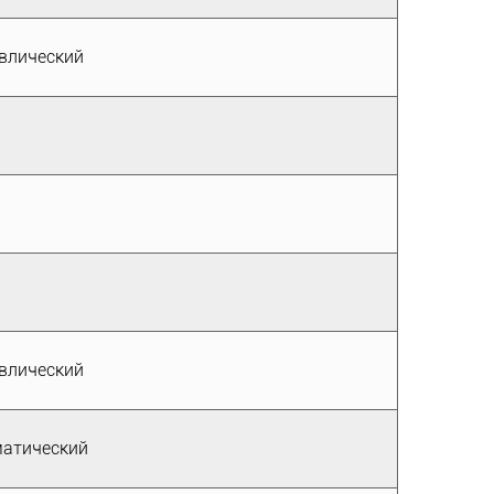
влический
влический
атический