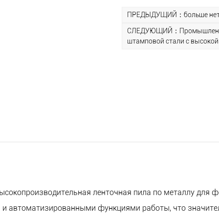
контролируя скорость рез
ПРЕДЫДУЩИЙ：больше нет 
размерам различных заго
СЛЕДУЮЩИЙ：Промышленный
перпендикулярность режу
штамповой стали с высокой
3. Автоматизированная ра
возможности автоматизир
ручного вмешательства и
производства.
4. Несколько режимов рез
несколько режимов резки
подходящий режим резки 
и соответствовать требо
5. Безопасность и надежн
множеством мер безопасно
ысокопроизводительная ленточная пила по металлу для 
защитные крышки и устро
и автоматизированными функциями работы, что значите
безопасность операторов