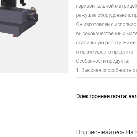
горизонтальной матрицей
режущее оборудование, п
Он изготовлен с использ
высококачественных мате
стабильную работу. Ниже
и преимуществ продукта:
Особенности продукта:
1. Высокая способность р
мощным двигателем и вы
быстро и точно резать ст
Электронная почта:
aar
то крупные заготовки или
справится.
2. Высокая точность резк
передовыми системами Ч
Подписывайтесь На 
что обеспечивает высокот