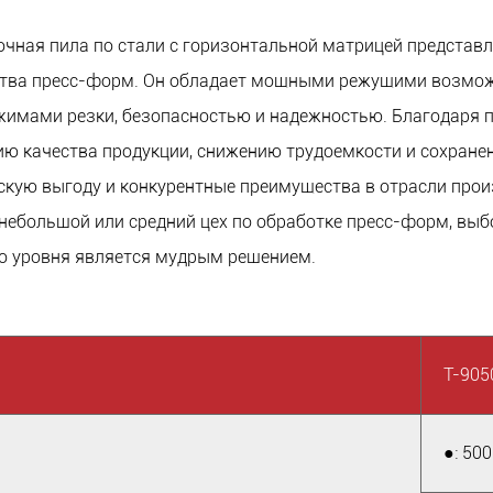
ная пила по стали с горизонтальной матрицей представ
ства пресс-форм. Он обладает мощными режущими возмож
жимами резки, безопасностью и надежностью. Благодаря
ю качества продукции, снижению трудоемкости и сохране
кую выгоду и конкурентные преимущества в отрасли прои
 небольшой или средний цех по обработке пресс-форм, вы
о уровня является мудрым решением.
Т-905
●: 500