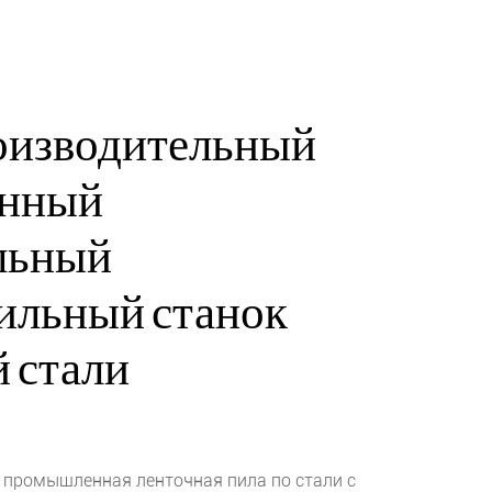
оизводительный
нный
льный
ильный станок
 стали
промышленная ленточная пила по стали с