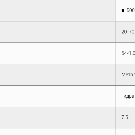
■: 50
20-70
54*1,
Метал
Гидра
7.5