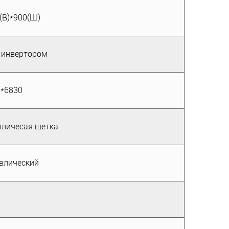
0(В)*900(Ш)
 инвертором
6*6830
личесая щетка
влический