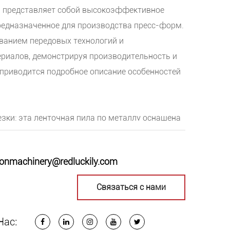
 представляет собой высокоэффективное
редназначенное для производства пресс-форм.
ованием передовых технологий и
риалов, демонстрируя производительность и
 приводится подробное описание особенностей
езки: эта ленточная пила по металлу оснащена
сокопрочным пильным полотном, способным
альные материалы различной твердости. Будь
onmachinery@redluckily.com
 детали сложной формы, он легко с ними
Связаться с нами
и: ленточная пила по металлу оснащена
ПУ и точными конструкциями направляющих,
Нас:
очную резку. Регулируя параметры резки и